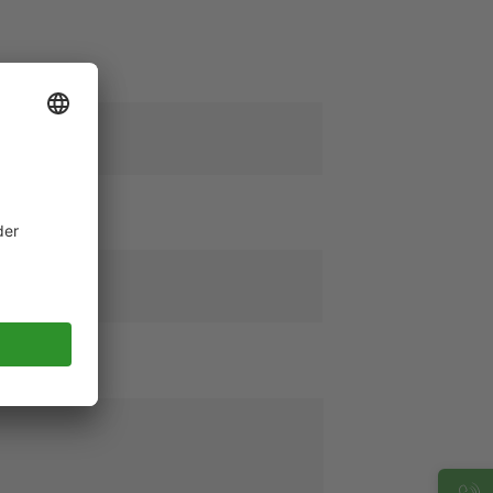
ail
*
ompany