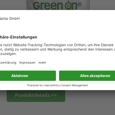
®
Green On
Raps
Produktdetails >>