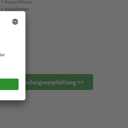
• Sonnenblume
• Ackerbohne
• Erbse
• Silphie
• Sojabohne
• Luzerne
• Klee
• Ackergras
Anwendungsempfehlung >>