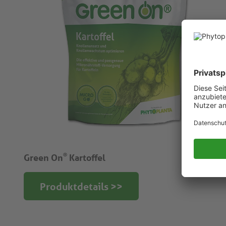
®
Green On
Kartoffel
Produktdetails >>